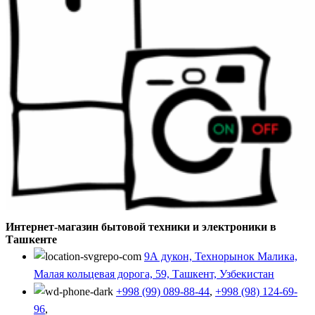
Интернет-магазин бытовой техники и электроники в
Ташкенте
9А дукон, Технорынок Малика,
Малая кольцевая дорога, 59, Ташкент, Узбекистан
+998 (99) 089-88-44
,
+998 (98) 124-69-
96
,