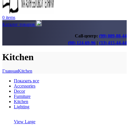
0
items
Каталог товаров
Call-центр:
(99) 089-88-44
(98) 124-69-96
|
(33) 415-44-44
Kitchen
Главная
Kitchen
Показать все
Accessories
Decor
Furniture
Kitchen
Lighting
View Large