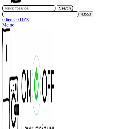
Search
0
items
0
UZS
Меню