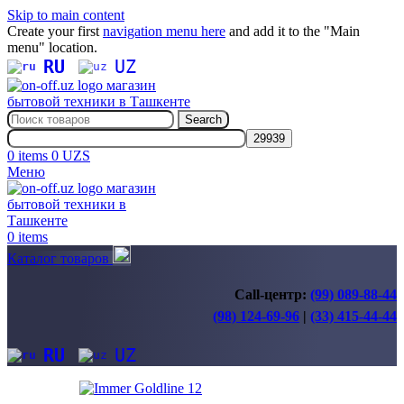
Skip to main content
Create your first
navigation menu here
and add it to the "Main
menu" location.
RU
UZ
Search
0
items
0
UZS
Меню
0
items
Каталог товаров
Call-центр:
(99) 089-88-44
(98) 124-69-96
|
(33) 415-44-44
RU
UZ