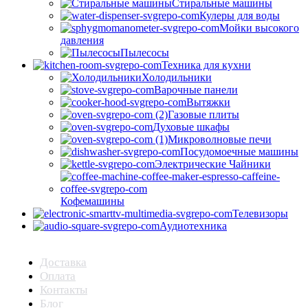
Стиральные машины
Кулеры для воды
Мойки высокого
давления
Пылесосы
Техника для кухни
Холодильники
Варочные панели
Вытяжки
Газовые плиты
Духовые шкафы
Микроволновые печи
Посудомоечные машины
Электрические Чайники
Кофемашины
Телевизоры
Аудиотехника
Доставка
Оплата
Контакты
Блог