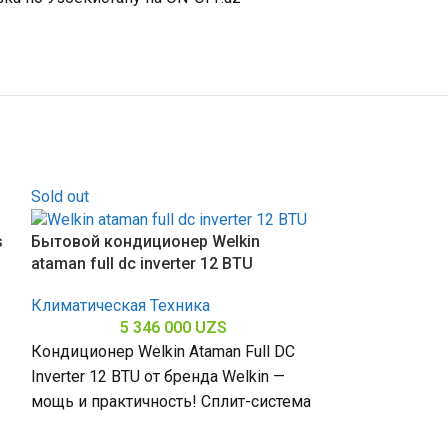
Sold out
s
Бытовой кондиционер Welkin
ataman full dc inverter 12 BTU
Климатическая Техника
5 346 000
UZS
Кондиционер Welkin Ataman Full DC
Inverter 12 BTU от бренда Welkin —
мощь и практичность! Сплит-система
мощностью 12000 БТЕ для
Бытовой конд