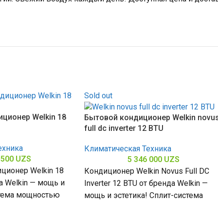
Sold out
ционер Welkin 18
Бытовой кондиционер Welkin novu
full dc inverter 12 BTU
ехника
Климатическая Техника
 500
UZS
5 346 000
UZS
ционер Welkin 18
Кондиционер Welkin Novus Full DC
а Welkin — мощь и
Inverter 12 BTU от бренда Welkin —
стема мощностью
мощь и эстетика! Сплит-система
омещений до
мощностью 12000 БТЕ для