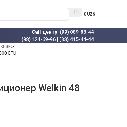
0
UZS
Call-центр:
(99) 089-88-44
(98) 124-69-96
|
(33) 415-44-44
ехника
000 BTU
ционер Welkin 48