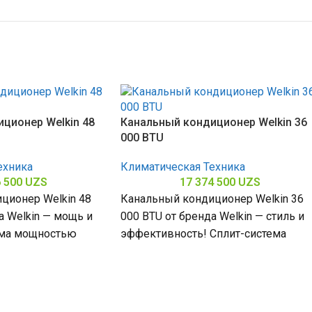
ционер Welkin 48
Канальный кондиционер Welkin 36
000 BTU
ехника
Климатическая Техника
6 500
UZS
17 374 500
UZS
ционер Welkin 48
Канальный кондиционер Welkin 36
а Welkin — мощь и
000 BTU от бренда Welkin — стиль и
ема мощностью
эффективность! Сплит-система
омещений до
мощностью 36000 БТЕ для
помещений до