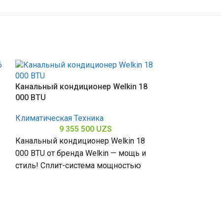
SOLD OUT
Канальный кондиционер Welkin 18
000 BTU
Климатическая Техника
9 355 500
UZS
Канальный кондиционер Welkin 18
000 BTU от бренда Welkin — мощь и
стиль! Сплит-система мощностью
18000 БТЕ для помещений до
Бытовой конд
general full dc