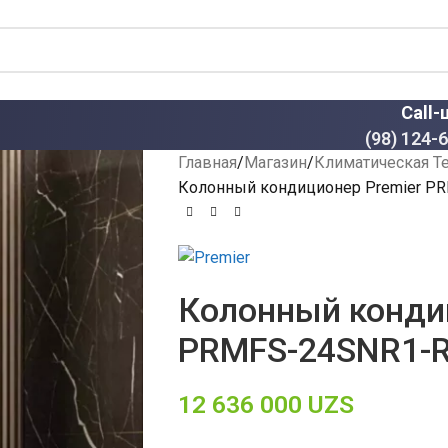
Call-
(98) 124-
Главная
Магазин
Климатическая Т
Колонный кондиционер Premier P
Колонный конди
PRMFS-24SNR1-
12 636 000
UZS