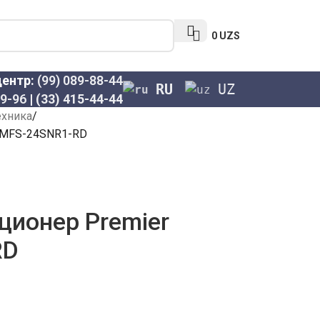
0
UZS
центр:
(99) 089-88-44
RU
UZ
69-96
|
(33) 415-44-44
ехника
RMFS-24SNR1-RD
ционер Premier
RD