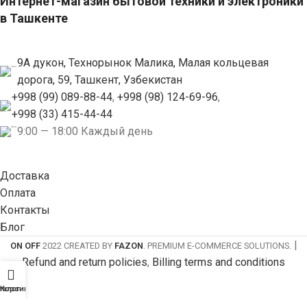
Интернет-магазин бытовой техники и электроники
в Ташкенте
9А дукон, Технорынок Малика, Малая кольцевая
дорога, 59, Ташкент, Узбекистан
+998 (99) 089-88-44
,
+998 (98) 124-69-96
,
+998 (33) 415-44-44
9:00 — 18:00 Каждый день
Доставка
Оплата
Контакты
Блог
|
ON OFF
2022 CREATED BY
FAZON
. PREMIUM E-COMMERCE SOLUTIONS.
Refund and return policies
,
Billing terms and conditions
талог
Корзина