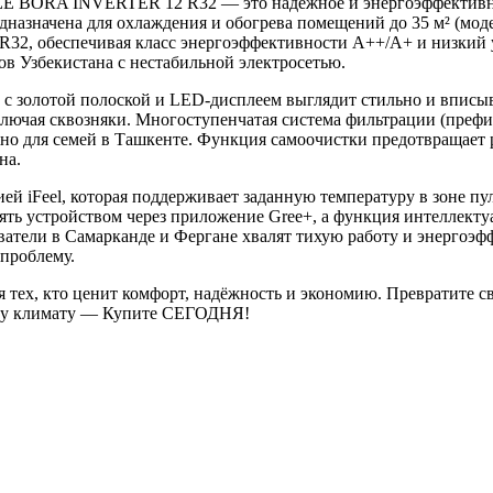
EE BORA INVERTER 12 R32 — это надёжное и энергоэффективное
дназначена для охлаждения и обогрева помещений до 35 м² (мод
те R32, обеспечивая класс энергоэффективности A++/A+ и низки
ов Узбекистана с нестабильной электросетью.
олотой полоской и LED-дисплеем выглядит стильно и вписывае
лючая сквозняки. Многоступенчатая система фильтрации (префи
жно для семей в Ташкенте. Функция самоочистки предотвращает р
на.
Feel, которая поддерживает заданную температуру в зоне пул
лять устройством через приложение Gree+, а функция интеллект
ватели в Самарканде и Фергане хвалят тихую работу и энергоэфф
 проблему.
, кто ценит комфорт, надёжность и экономию. Превратите сво
ому климату — Купите СЕГОДНЯ!