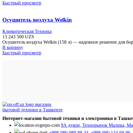
Быстрый просмотр
Осушитель воздуха Welkin
Климатическая Техника
13 243 500
UZS
Осушитель воздуха Welkin (158 л) — надежное решение для бо
В корзину
Быстрый просмотр
Интернет-магазин бытовой техники и электроники в Ташке
9А дукон, Технорынок Малика, Мал
+998 (99) 089-88-44
,
+998 (98) 124-69-96
,