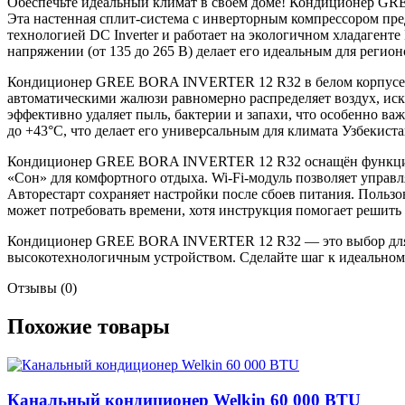
Обеспечьте идеальный климат в своём доме! Кондиционер GR
Эта настенная сплит-система с инверторным компрессором пре
технологией DC Inverter и работает на экологичном хладаген
напряжении (от 135 до 265 В) делает его идеальным для регион
Кондиционер GREE BORA INVERTER 12 R32 в белом корпусе с з
автоматическими жалюзи равномерно распределяет воздух, иск
эффективно удаляет пыль, бактерии и запахи, что особенно ва
до +43°C, что делает его универсальным для климата Узбекиста
Кондиционер GREE BORA INVERTER 12 R32 оснащён функцией i
«Сон» для комфортного отдыха. Wi-Fi-модуль позволяет управ
Авторестарт сохраняет настройки после сбоев питания. Пользо
может потребовать времени, хотя инструкция помогает решить
Кондиционер GREE BORA INVERTER 12 R32 — это выбор для тех
высокотехнологичным устройством. Сделайте шаг к идеальн
Отзывы (0)
Похожие товары
Канальный кондиционер Welkin 60 000 BTU