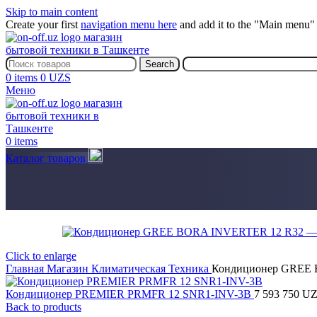
Skip to main content
Create your first
navigation menu here
and add it to the "Main menu" 
Search
0
items
0
UZS
Меню
0
items
Каталог товаров
Click to enlarge
Главная
Магазин
Климатическая Техника
Кондиционер GREE
Кондиционер PREMIER PRMFR 12 SNR1-INV-3B
7 593 750
UZ
Back to products