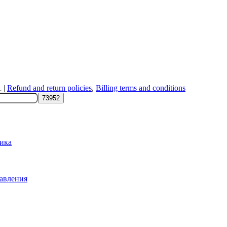
|
Refund and return policies
,
Billing terms and conditions
.
ика
авления