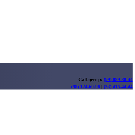
Call-центр:
(99) 089-88-44
(98) 124-69-96
|
(33) 415-44-44