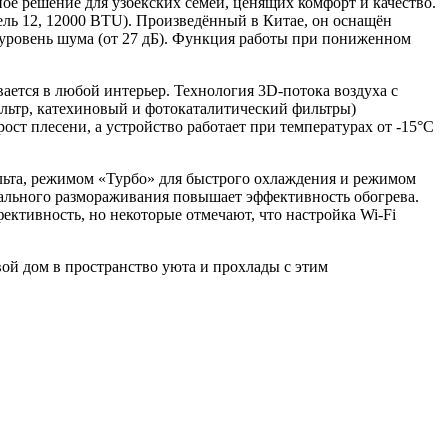
 решение для узбекских семей, ценящих комфорт и качество.
ель 12, 12000 BTU). Произведённый в Китае, он оснащён
й уровень шума (от 27 дБ). Функция работы при пониженном
тся в любой интерьер. Технология 3D-потока воздуха с
льтр, катехиновый и фотокаталитический фильтры)
ост плесени, а устройство работает при температурах от -15°C
ьта, режимом «Турбо» для быстрого охлаждения и режимом
уального размораживания повышает эффективность обогрева.
ективность, но некоторые отмечают, что настройка Wi-Fi
й дом в пространство уюта и прохлады с этим