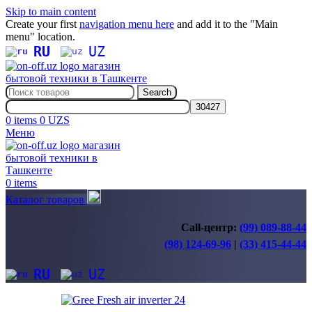
Skip to main content
Create your first
navigation menu here
and add it to the "Main
menu" location.
RU
UZ
Search
0
items
0
UZS
Меню
0
items
Каталог товаров
Call-центр:
(99) 089-88-44
(98) 124-69-96
|
(33) 415-44-44
RU
UZ