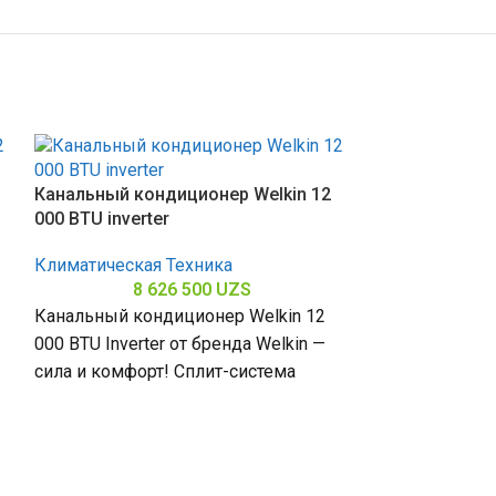
SOLD OUT
Канальный кондиционер Welkin 12
000 BTU inverter
Климатическая Техника
8 626 500
UZS
Канальный кондиционер Welkin 12
000 BTU Inverter от бренда Welkin —
сила и комфорт! Сплит-система
мощностью 12000 БТЕ для
помещений
Бытовой конд
full dc inverte