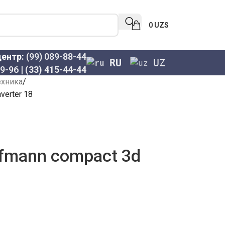
0
UZS
центр:
(99) 089-88-44
RU
UZ
69-96
|
(33) 415-44-44
ехника
verter 18
fmann compact 3d