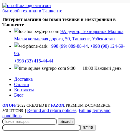
Интернет-магазин бытовой техники и электроники в
Ташкенте
9А дукон, Технорынок Малика,
Малая кольцевая дорога, 59, Ташкент, Узбекистан
+998 (99) 089-88-44
,
+998 (98) 124-69-
96
,
+998 (33) 415-44-44
9:00 — 18:00 Каждый день
Доставка
Оплата
Контакты
Блог
ON OFF
2022 CREATED BY
FAZON
. PREMIUM E-COMMERCE
|
Refund and return policies
,
Billing terms and
SOLUTIONS.
conditions
Search