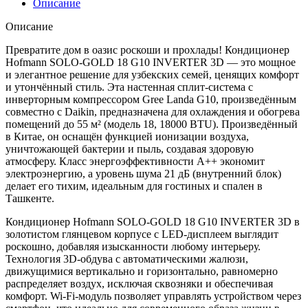
Описание
Описание
Превратите дом в оазис роскоши и прохлады! Кондиционер
Hofmann SOLO-GOLD 18 G10 INVERTER 3D — это мощное
и элегантное решение для узбекских семей, ценящих комфорт
и утончённый стиль. Эта настенная сплит-система с
инверторным компрессором Gree Landa G10, произведённым
совместно с Daikin, предназначена для охлаждения и обогрева
помещений до 55 м² (модель 18, 18000 BTU). Произведённый
в Китае, он оснащён функцией ионизации воздуха,
уничтожающей бактерии и пыль, создавая здоровую
атмосферу. Класс энергоэффективности A++ экономит
электроэнергию, а уровень шума 21 дБ (внутренний блок)
делает его тихим, идеальным для гостиных и спален в
Ташкенте.
Кондиционер Hofmann SOLO-GOLD 18 G10 INVERTER 3D в
золотистом глянцевом корпусе с LED-дисплеем выглядит
роскошно, добавляя изысканности любому интерьеру.
Технология 3D-обдува с автоматическими жалюзи,
движущимися вертикально и горизонтально, равномерно
распределяет воздух, исключая сквозняки и обеспечивая
комфорт. Wi-Fi-модуль позволяет управлять устройством через