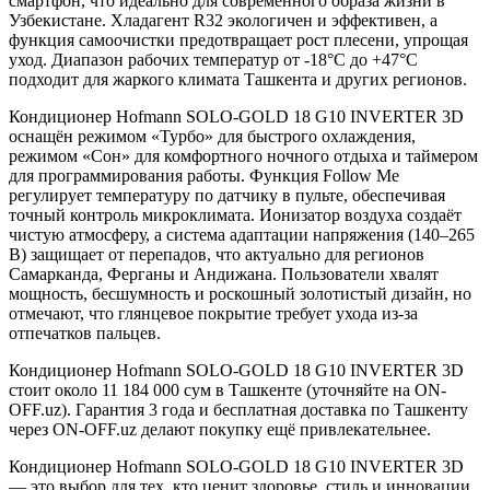
смартфон, что идеально для современного образа жизни в
Узбекистане. Хладагент R32 экологичен и эффективен, а
функция самоочистки предотвращает рост плесени, упрощая
уход. Диапазон рабочих температур от -18°C до +47°C
подходит для жаркого климата Ташкента и других регионов.
Кондиционер Hofmann SOLO-GOLD 18 G10 INVERTER 3D
оснащён режимом «Турбо» для быстрого охлаждения,
режимом «Сон» для комфортного ночного отдыха и таймером
для программирования работы. Функция Follow Me
регулирует температуру по датчику в пульте, обеспечивая
точный контроль микроклимата. Ионизатор воздуха создаёт
чистую атмосферу, а система адаптации напряжения (140–265
В) защищает от перепадов, что актуально для регионов
Самарканда, Ферганы и Андижана. Пользователи хвалят
мощность, бесшумность и роскошный золотистый дизайн, но
отмечают, что глянцевое покрытие требует ухода из-за
отпечатков пальцев.
Кондиционер Hofmann SOLO-GOLD 18 G10 INVERTER 3D
стоит около 11 184 000 сум в Ташкенте (уточняйте на ON-
OFF.uz). Гарантия 3 года и бесплатная доставка по Ташкенту
через ON-OFF.uz делают покупку ещё привлекательнее.
Кондиционер Hofmann SOLO-GOLD 18 G10 INVERTER 3D
— это выбор для тех, кто ценит здоровье, стиль и инновации.