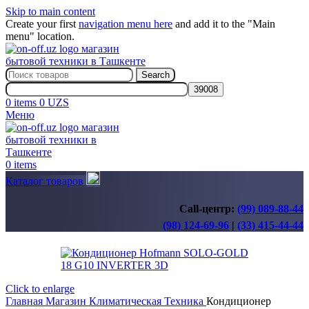
Skip to main content
Create your first
navigation menu here
and add it to the "Main
menu" location.
Search
0
items
0
UZS
Меню
0
items
Каталог товаров
Call-центр:
(99) 089-88-44
(98) 124-69-96
|
(33) 415-44-44
Click to enlarge
Главная
Магазин
Климатическая Техника
Кондиционер