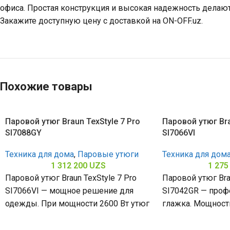
офиса. Простая конструкция и высокая надежность делаю
Закажите доступную цену с доставкой на ON-OFF.uz.
Похожие товары
Паровой утюг Braun TexStyle 7 Pro
Паровой утюг Bra
SI7088GY
SI7066VI
Техника для дома
,
Паровые утюги
Техника для дом
1 312 200
UZS
1 275
Паровой утюг Braun TexStyle 7 Pro
Паровой утюг Brau
SI7066VI — мощное решение для
SI7042GR — проф
одежды. При мощности 2600 Вт утюг
глажка. Мощность
быстро нагревается и
платформа 3D Elo
легкое скольжен