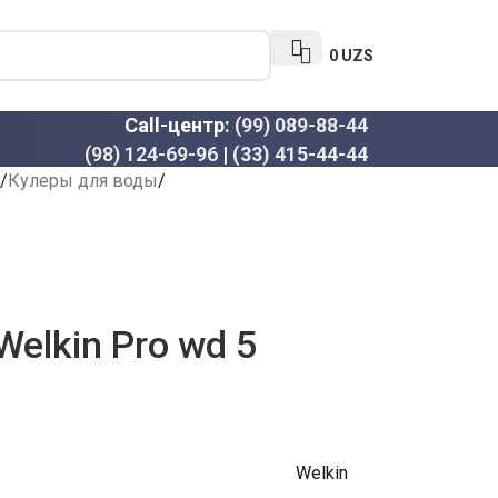
0
UZS
Call-центр:
(99) 089-88-44
(98) 124-69-96
|
(33) 415-44-44
Кулеры для воды
elkin Pro wd 5
Welkin