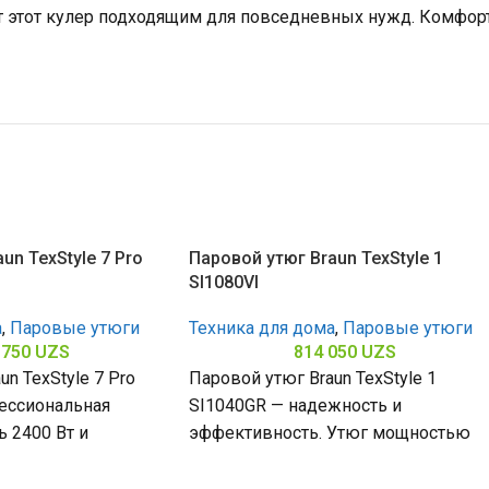
т этот кулер подходящим для повседневных нужд. Комфорт
un TexStyle 7 Pro
Паровой утюг Braun TexStyle 1
SI1080VI
а
,
Паровые утюги
Техника для дома
,
Паровые утюги
 750
UZS
814 050
UZS
n TexStyle 7 Pro
Паровой утюг Braun TexStyle 1
ессиональная
SI1040GR — надежность и
 2400 Вт и
эффективность. Утюг мощностью
xal обеспечивают
2000 Вт быстро справляется со
ие
складами, а керамическая