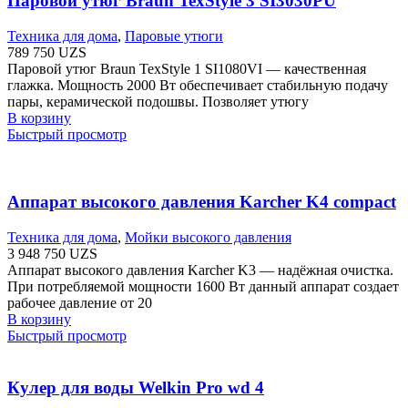
Паровой утюг Braun TexStyle 3 SI3030PU
Техника для дома
,
Паровые утюги
789 750
UZS
Паровой утюг Braun TexStyle 1 SI1080VI — качественная
глажка. Мощность 2000 Вт обеспечивает стабильную подачу
пары, керамической подошвы. Позволяет утюгу
В корзину
Быстрый просмотр
Аппарат высокого давления Karcher K4 compact
Техника для дома
,
Мойки высокого давления
3 948 750
UZS
Аппарат высокого давления Karcher K3 — надёжная очистка.
При потребляемой мощности 1600 Вт данный аппарат создает
рабочее давление от 20
В корзину
Быстрый просмотр
Кулер для воды Welkin Pro wd 4