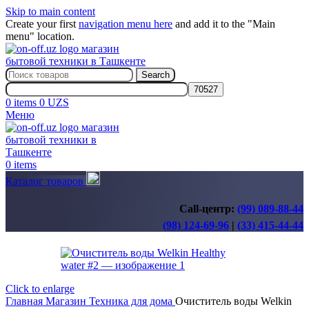
Skip to main content
Create your first
navigation menu here
and add it to the "Main
menu" location.
Search
0
items
0
UZS
Меню
0
items
Каталог товаров
Call-центр:
(99) 089-88-44
(98) 124-69-96
|
(33) 415-44-44
Click to enlarge
Главная
Магазин
Техника для дома
Очиститель воды Welkin