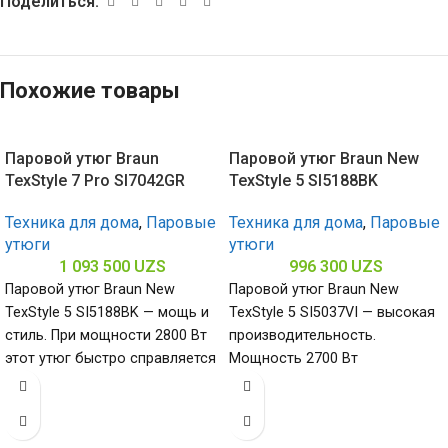
Поделиться:
Похожие товары
Паровой утюг Braun
Паровой утюг Braun New
TexStyle 7 Pro SI7042GR
TexStyle 5 SI5188BK
Техника для дома
,
Паровые
Техника для дома
,
Паровые
утюги
утюги
1 093 500
UZS
996 300
UZS
Паровой утюг Braun New
Паровой утюг Braun New
TexStyle 5 SI5188BK — мощь и
TexStyle 5 SI5037VI — высокая
стиль. При мощности 2800 Вт
производительность.
этот утюг быстро справляется
Мощность 2700 Вт
даже
обеспечивает яркий пар и
быстрый нагрев, а