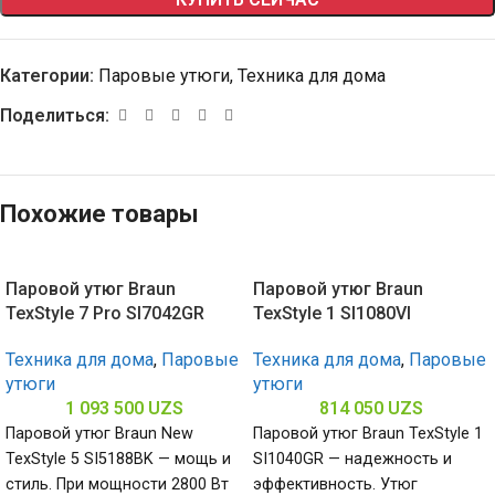
Категории:
Паровые утюги
,
Техника для дома
Поделиться:
Похожие товары
Паровой утюг Braun
Паровой утюг Braun
TexStyle 7 Pro SI7042GR
TexStyle 1 SI1080VI
Техника для дома
,
Паровые
Техника для дома
,
Паровые
утюги
утюги
1 093 500
UZS
814 050
UZS
Паровой утюг Braun New
Паровой утюг Braun TexStyle 1
TexStyle 5 SI5188BK — мощь и
SI1040GR — надежность и
стиль. При мощности 2800 Вт
эффективность. Утюг