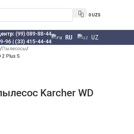
0
UZS
центр:
(99) 089-88-44
RU
UZ
69-96
|
(33) 415-44-44
Пылесосы
 2 Plus S
пылесос Karcher WD