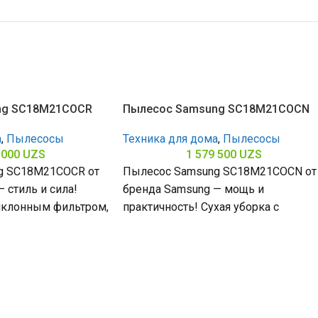
ng SC18M21COCR
Пылесос Samsung SC18M21COCN
а
,
Пылесосы
Техника для дома
,
Пылесосы
 000
UZS
1 579 500
UZS
g SC18M21COCR от
Пылесос Samsung SC18M21COCN от
 стиль и сила!
бренда Samsung — мощь и
циклонным фильтром,
практичность! Сухая уборка с
ания 380 Вт и
контейнером, мощность всасывани
380 Вт и потребляемая