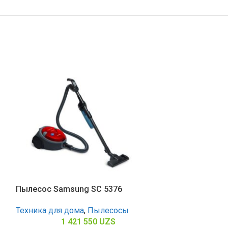
я
Пылесос Samsung SC 5376
Пылесос Sams
Техника для дома
,
Пылесосы
Техника для д
1 421 550
UZS
1 