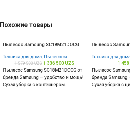
Похожие товары
Пылесос Samsung SC18M21DOCG
Пылесос Samsu
Техника для дома
,
Пылесосы
Техника для дом
1 336 500
UZS
1 458
1 579 500
UZS
Пылесос Samsung SC18M21DOCG от
Пылесос Samsun
бренда Samsung — удобство и мощь!
бренда Samsung —
Сухая уборка с контейнером,
Сухая уборка с 
мощность всасывания 380 Вт и
мощность всасыв
потребляемая