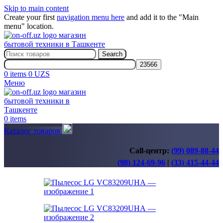
Skip to main content
Create your first
navigation menu here
and add it to the "Main
menu" location.
Search
0
items
0
UZS
Меню
0
items
Каталог товаров
Call-центр:
(99) 089-88-44
(98) 124-69-96
|
(33) 415-44-44