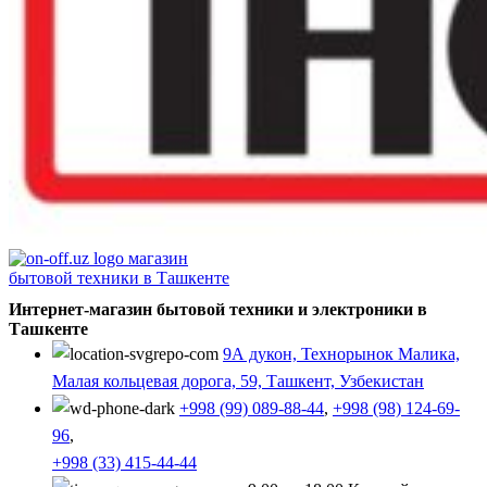
Интернет-магазин бытовой техники и электроники в
Ташкенте
9А дукон, Технорынок Малика,
Малая кольцевая дорога, 59, Ташкент, Узбекистан
+998 (99) 089-88-44
,
+998 (98) 124-69-
96
,
+998 (33) 415-44-44