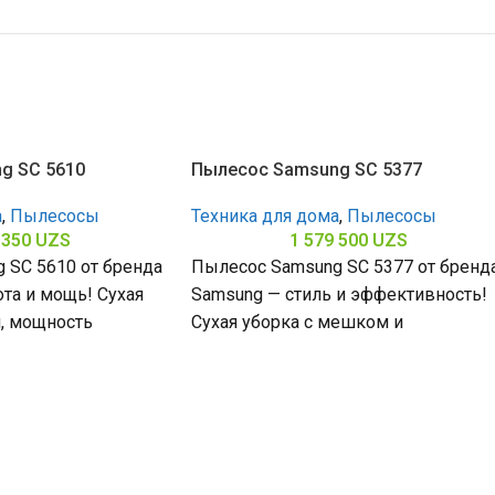
g SC 5610
Пылесос Samsung SC 5377
а
,
Пылесосы
Техника для дома
,
Пылесосы
 350
UZS
1 579 500
UZS
 SC 5610 от бренда
Пылесос Samsung SC 5377 от бренд
та и мощь! Сухая
Samsung — стиль и эффективность!
, мощность
Сухая уборка с мешком и
т и
контейнером, мощность всасывани
500