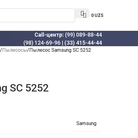
0
UZS
Call-центр:
(99) 089-88-44
(98) 124-69-96
|
(33) 415-44-44
Пылесосы
Пылесос Samsung SC 5252
g SC 5252
Samsung