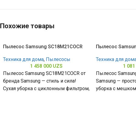
Похожие товары
Пылесос Samsung SC18M21COCR
Пылесос Samsun
Техника для дома
,
Пылесосы
Техника для дом
1 458 000
UZS
1 081
Пылесос Samsung SC18M21COCR от
Пылесос Samsung
бренда Samsung — стиль и сила!
Samsung — просто
Сухая уборка с циклонным фильтром,
уборка с мешком
мощность всасывания 380 Вт и
всасывания 360 В