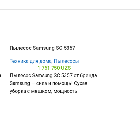
Пылесос Samsung SC 5357
Пылесос Sams
Техника для дома
,
Пылесосы
Техника для д
1 761 750
UZS
1 
а
Пылесос Samsung SC 5357 от бренда
Пылесос Samsu
Samsung — сила и помощь! Сухая
Samsung — сти
уборка с мешком, мощность
Сухая уборка 
я
всасывания 490 Вт и
мощность всас