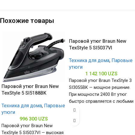
Похожие товары
Паровой утюг Braun New
TexStyle 5 SI5037VI
Техника для дома
,
Паровые
утюги
1 142 100
UZS
Паровой утюг Braun TexStyle 3
Паровой утюг Braun New
SI3055BK — мощное решение.
TexStyle 5 SI5188BK
При мощности 2400 Вт утюг
быстро справляется с любыми
Техника для дома
,
Паровые
складками, керамическая
утюги
996 300
UZS
Паровой утюг Braun New
TexStyle 5 SI5037VI — высокая