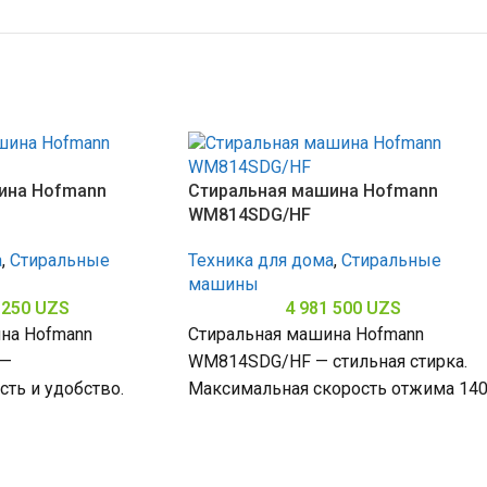
ина Hofmann
Стиральная машина Hofmann
WM814SDG/HF
а
,
Стиральные
Техника для дома
,
Стиральные
машины
 250
UZS
4 981 500
UZS
на Hofmann
Стиральная машина Hofmann
 —
WM814SDG/HF — стильная стирка.
ть и удобство.
Максимальная скорость отжима 14
 1401 об/мин
об/мин. Позволяет качественно
роший отжим,
отжимать белье, загрузка 8 кг (6–10
0 кг)