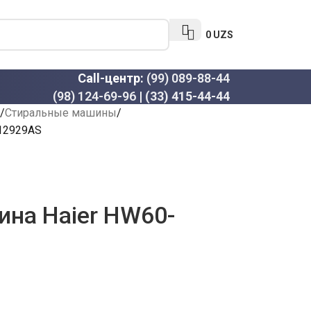
0
UZS
Call-центр:
(99) 089-88-44
(98) 124-69-96
|
(33) 415-44-44
Стиральные машины
12929AS
на Haier HW60-