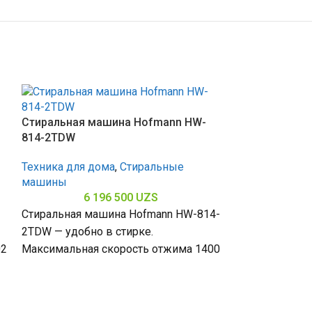
Стиральная машина Hofmann HW-
814-2TDW
Техника для дома
,
Стиральные
машины
6 196 500
UZS
Стиральная машина Hofmann HW-814-
2TDW — удобно в стирке.
02
Максимальная скорость отжима 1400
Стиральная м
об/мин эффективно удаляет воду,
WM814TBWH/
загрузка 8 кг (6–10
Техника для д