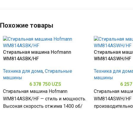
Похожие товары
Стиральная машина Hofmann
Стиральная маш
WM814ASBK/HF
WM814ASWH/HF
Техника для дома
,
Стиральные
Техника для дом
машины
машины
6 378 750
UZS
6 257
Стиральная машина Hofmann
Стиральная маши
WM814ASBK/HF — стиль и мощность.
WM814ASWH/HF
Высокая скорость отжима 1400 об/
производительнос
мин обеспечивает эффективное
Скорость отжима
удаление влаги из белья, загрузка
обеспечивает хо
загрузка 8 кг (6–1