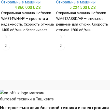
Стиральные машины
Стиральные машины
4 860 000
UZS
5 224 500
UZS
Стиральная машина Hofmann
Стиральная машина Hofmann
WM814WH/HF — простота и
WM612ASBK/HF — стильное
надежность. Скорость отжима
решение для стирки. Скорость
1405 об/мин обеспечивает
отжима 1200 об/мин
отличный отжим, загрузка 8 кг
обеспечивает эффективный
(6–10 кг)
отжим, загрузку 6 кг (6–10
Интернет-магазин бытовой техники и электроники