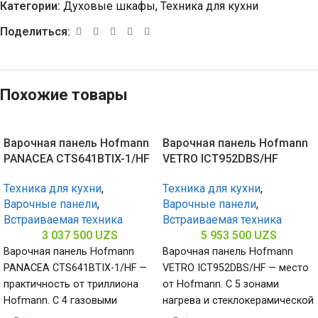
Категории:
Духовые шкафы
,
Техника для кухни
Поделиться:
Похожие товары
Варочная панель Hofmann
Варочная панель Hofmann
PANACEA CTS641BTIX-1/HF
VETRO ICT952DBS/HF
Техника для кухни
,
Техника для кухни
,
Варочные панели
,
Варочные панели
,
Встраиваемая техника
Встраиваемая техника
3 037 500
UZS
5 953 500
UZS
Варочная панель Hofmann
Варочная панель Hofmann
PANACEA CTS641BTIX-1/HF —
VETRO ICT952DBS/HF — место
практичность от триллиона
от Hofmann. С 5 зонами
Hofmann. С 4 газовыми
нагрева и стеклокерамической
конфорками и поверхностью
поверхностью (габариты 60 х