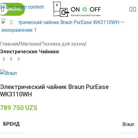
Skip to main content
МЕНЮ
Click to enlarge
Главная
Магазин
Техника для кухни
Электрические Чайники
Электрический чайник Braun PurEase
WK3110WH
789 750
UZS
БРЕНД
Braun