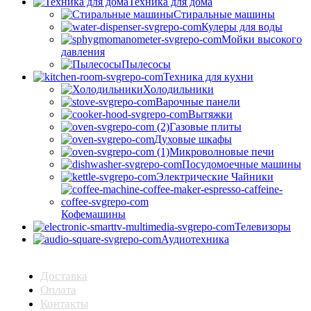
Техника для дома
Стиральные машины
Кулеры для воды
Мойки высокого
давления
Пылесосы
Техника для кухни
Холодильники
Варочные панели
Вытяжки
Газовые плиты
Духовые шкафы
Микроволновые печи
Посудомоечные машины
Электрические Чайники
Кофемашины
Телевизоры
Аудиотехника
Доставка
Оплата
Контакты