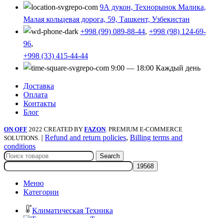
9А дукон, Технорынок Малика,
Малая кольцевая дорога, 59, Ташкент, Узбекистан
+998 (99) 089-88-44
,
+998 (98) 124-69-
96
,
+998 (33) 415-44-44
9:00 — 18:00 Каждый день
Доставка
Оплата
Контакты
Блог
ON OFF
2022 CREATED BY
FAZON
. PREMIUM E-COMMERCE
|
Refund and return policies
,
Billing terms and
SOLUTIONS.
conditions
Search
Меню
Категории
Климатическая Техника