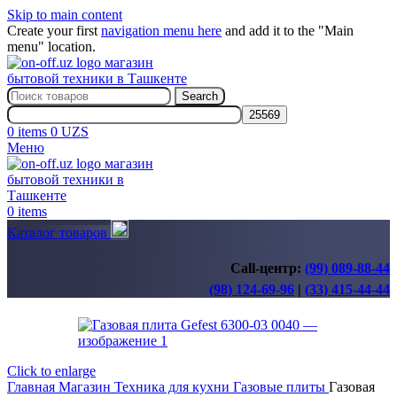
Skip to main content
Create your first
navigation menu here
and add it to the "Main
menu" location.
Search
0
items
0
UZS
Меню
0
items
Каталог товаров
Call-центр:
(99) 089-88-44
(98) 124-69-96
|
(33) 415-44-44
Click to enlarge
Главная
Магазин
Техника для кухни
Газовые плиты
Газовая