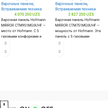
Варочные панели
,
Варочные панели
,
Встраиваемая техника
Встраиваемая техника
4 070 250
UZS
3 827 250
UZS
Варочная панель Hofmann
Варочная панель Hofmann
MIRROR CTM951MGIX/HF —
MIRROR CTM751MGIX/HF —
место от Hofmann. С 5
мощность от Hofmann. Эта
газовыми конфорками и
панель с 5 газовыми
поверхностью из
конфорками и нержавеющей
нержавеющей стали
сталью (габариты 80
(габариты 80