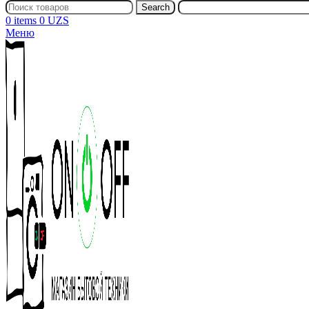
Search
0
items
0
UZS
Меню