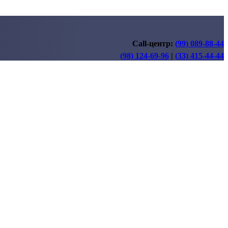
Call-центр:
(99) 089-88-44
(98) 124-69-96
|
(33) 415-44-44