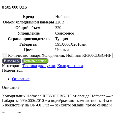
8 505 000
UZS
Бренд
Hofmann
Объем холодильной камеры
226 л
Общий объем:
320
Управление
Сенсорное
Страна производитель
Турция
Габариты
595X660X2010мм
Цвет
Черный
Количество товара Холодильник Hofmann RF360CDBG/HF
В корзину
Купить сейчас
Категории:
Техника для кухни
,
Холодильники
Поделиться:
Описание
Описание
Холодильник Hofmann RF360CDBG/HF от бренда Hofmann — прак
Габариты 595x660x2010 мм подчёркивают компактность. Эта мод
Узбекистану на ON-OFF.uz — закажите онлайн прямо сейчас и