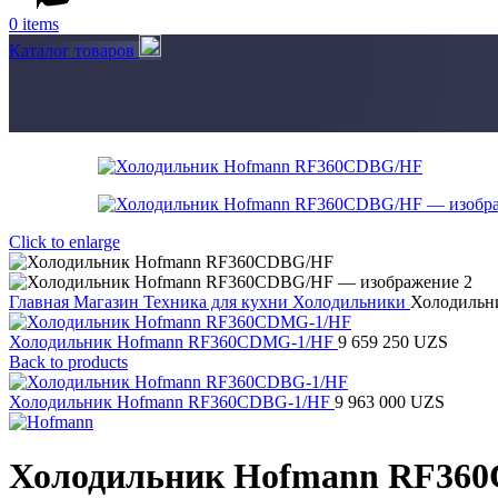
0
items
Каталог товаров
Click to enlarge
Главная
Магазин
Техника для кухни
Холодильники
Холодильн
Холодильник Hofmann RF360CDMG-1/HF
9 659 250
UZS
Back to products
Холодильник Hofmann RF360CDBG-1/HF
9 963 000
UZS
Холодильник Hofmann RF36