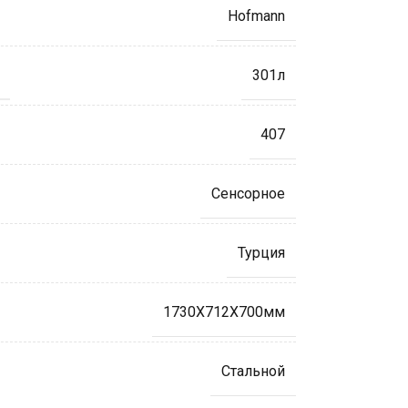
Hofmann
Ы
301л
407
Сенсорное
Турция
1730X712X700мм
Стальной