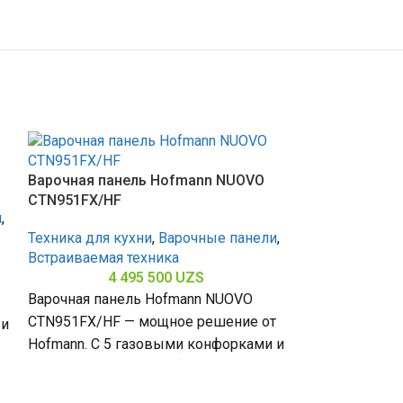
Варочная панель Hofmann NUOVO
CTN951FX/HF
и
,
Техника для кухни
,
Варочные панели
,
Встраиваемая техника
4 495 500
UZS
Варочная панель Hofmann NUOVO
CTN951FX/HF — мощное решение от
 и
Hofmann. С 5 газовыми конфорками и
а
Варочная пан
закалённым стеклом (габариты 80 х
CTN641S/HF