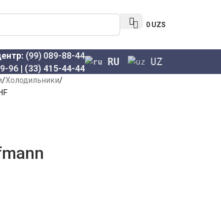
0
UZS
центр:
(99) 089-88-44
RU
UZ
69-96
|
(33) 415-44-44
и
Холодильники
HF
fmann