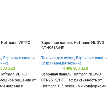
ь Hofmann VETRO
Варочная панель Hofmann NUOVO
CTN951S/HF
и
,
Варочные панели
,
Техника для кухни
,
Варочные панел
хника
Встраиваемая техника
 500
UZS
4 495 500
UZS
 Hofmann VETRO
Варочная панель Hofmann NUOVO
мощное решение от
CTN951S/HF — эффективность от
ами нагрева и
Hofmann. С 5 газовыми конфорками
кой поверхностью
поверхностью из закалённого стекл
(габариты 80