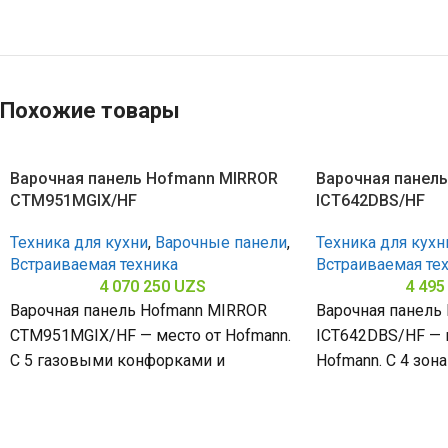
Похожие товары
Варочная панель Hofmann MIRROR
Варочная панел
CTM951MGIX/HF
ICT642DBS/HF
Техника для кухни
,
Варочные панели
,
Техника для кухн
Встраиваемая техника
Встраиваемая те
4 070 250
UZS
4 495
Варочная панель Hofmann MIRROR
Варочная панель
CTM951MGIX/HF — место от Hofmann.
ICT642DBS/HF — 
С 5 газовыми конфорками и
Hofmann. С 4 зон
поверхностью из нержавеющей
стеклокерамичес
стали (габариты 80
(габариты 60 х