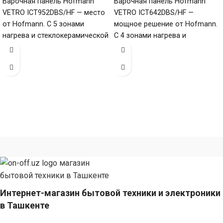
Варочная панель Hofmann
Варочная панель Hofmann
VETRO ICT952DBS/HF — место
VETRO ICT642DBS/HF —
от Hofmann. С 5 зонами
мощное решение от Hofmann.
нагрева и стеклокерамической
С 4 зонами нагрева и
поверхностью (габариты 60 х
стеклокерамической
900
поверхностью (габариты 60 х
Интернет-магазин бытовой техники и электроники
в Ташкенте