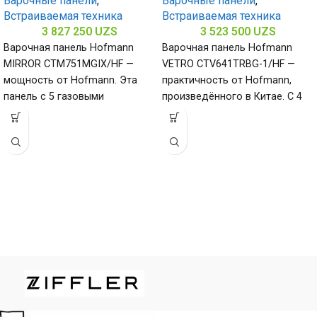
Варочные панели
,
Варочные панели
,
Встраиваемая техника
Встраиваемая техника
3 827 250
UZS
3 523 500
UZS
Варочная панель Hofmann
Варочная панель Hofmann
MIRROR CTM751MGIX/HF —
VETRO CTV641TRBG-1/HF —
мощность от Hofmann. Эта
практичность от Hofmann,
панель с 5 газовыми
произведённого в Китае. С 4
конфорками и нержавеющей
конфорками и поверхностью
сталью (габариты 80
из закалённого стекла