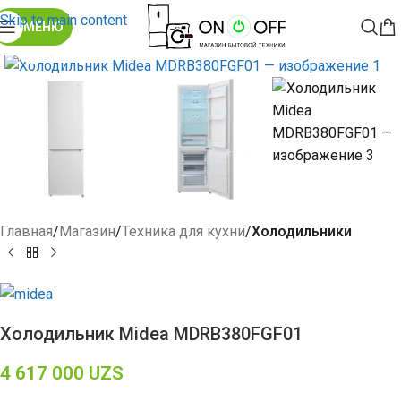
Skip to main content
МЕНЮ
Click to enlarge
Главная
Магазин
Техника для кухни
Холодильники
Холодильник Midea MDRB380FGF01
4 617 000
UZS