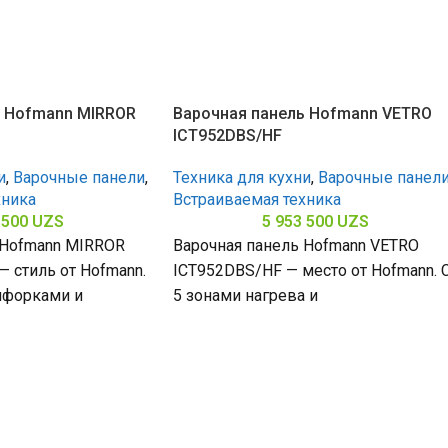
ь Hofmann MIRROR
Варочная панель Hofmann VETRO
ICT952DBS/HF
и
,
Варочные панели
,
Техника для кухни
,
Варочные панел
хника
Встраиваемая техника
 500
UZS
5 953 500
UZS
 Hofmann MIRROR
Варочная панель Hofmann VETRO
 стиль от Hofmann.
ICT952DBS/HF — место от Hofmann. 
нфорками и
5 зонами нагрева и
з нержавеющей
стеклокерамической поверхностью
65
(габариты 60 х 900