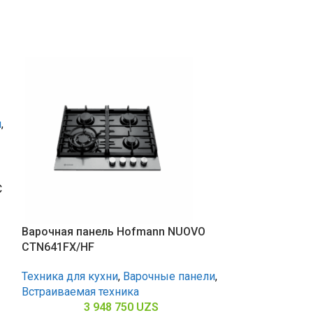
и
,
С
Варочная панель Hofmann NUOVO
Варочная пан
CTN641FX/HF
CTN641S/HF
Техника для кухни
,
Варочные панели
,
Техника для к
Встраиваемая техника
Встраиваемая 
3 948 750
UZS
3 