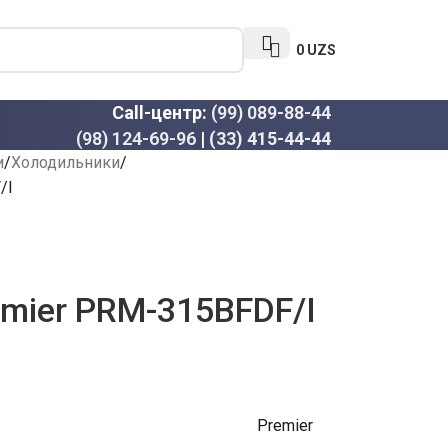
0
UZS
Call-центр:
(99) 089-88-44
(98) 124-69-96
|
(33) 415-44-44
и
Холодильники
/I
mier PRM-315BFDF/I
Premier