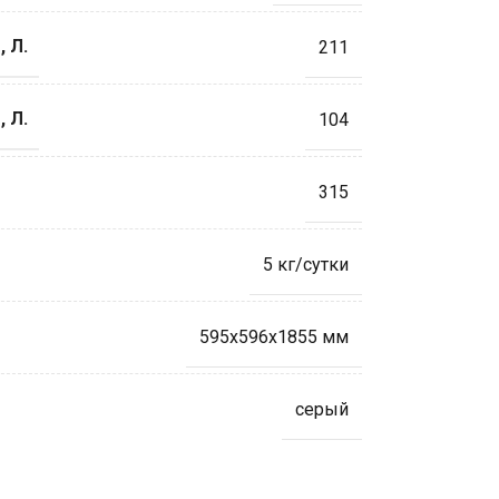
 Л.
211
 Л.
104
315
5 кг/сутки
595x596x1855 мм
серый