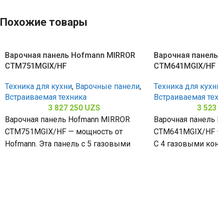
Похожие товары
Варочная панель Hofmann MIRROR
Варочная панел
CTM751MGIX/HF
CTM641MGIX/HF
Техника для кухни
,
Варочные панели
,
Техника для кухн
Встраиваемая техника
Встраиваемая те
3 827 250
UZS
3 523
Варочная панель Hofmann MIRROR
Варочная панель
CTM751MGIX/HF — мощность от
CTM641MGIX/HF —
Hofmann. Эта панель с 5 газовыми
С 4 газовыми ко
конфорками и нержавеющей сталью
поверхностью и
(габариты 80
стали (габариты 