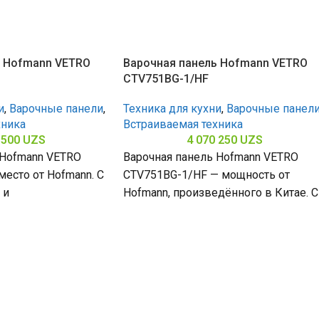
ь Hofmann VETRO
Варочная панель Hofmann VETRO
CTV751BG-1/HF
и
,
Варочные панели
,
Техника для кухни
,
Варочные панел
хника
Встраиваемая техника
 500
UZS
4 070 250
UZS
 Hofmann VETRO
Варочная панель Hofmann VETRO
есто от Hofmann. С
CTV751BG-1/HF — мощность от
 и
Hofmann, произведённого в Китае. С
кой поверхностью
5 конфорками и поверхностью из
0
закалённого стекла