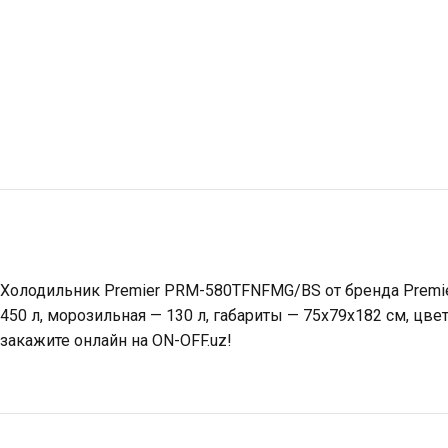
Холодильник Premier PRM-580TFNFMG/BS от бренда Premier 
450 л, морозильная — 130 л, габариты — 75x79x182 см, цв
закажите онлайн на ON-OFF.uz!