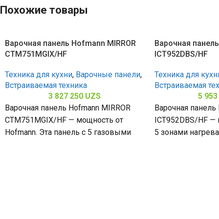
Похожие товары
Варочная панель Hofmann MIRROR
Варочная панел
CTM751MGIX/HF
ICT952DBS/HF
Техника для кухни
,
Варочные панели
,
Техника для кухн
Встраиваемая техника
Встраиваемая те
3 827 250
UZS
5 953
Варочная панель Hofmann MIRROR
Варочная панель
CTM751MGIX/HF — мощность от
ICT952DBS/HF — м
Hofmann. Эта панель с 5 газовыми
5 зонами нагрева
конфорками и нержавеющей сталью
стеклокерамичес
(габариты 80
(габариты 60 х 90