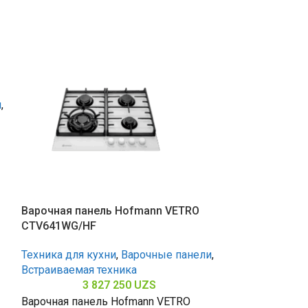
и
,
Варочная панель Hofmann VETRO
Варочная пан
CTV641WG/HF
CTN641S/HF
Техника для кухни
,
Варочные панели
,
Техника для к
Встраиваемая техника
Встраиваемая 
3 827 250
UZS
3 
Варочная панель Hofmann VETRO
Варочная пан