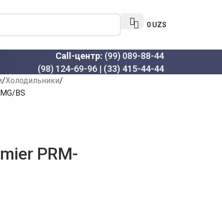
0
UZS
Call-центр:
(99) 089-88-44
(98) 124-69-96
|
(33) 415-44-44
и
Холодильники
FMG/BS
mier PRM-