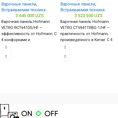
Варочные панели
,
Варочные панели
,
Встраиваемая техника
Встраиваемая техника
3 645 000
UZS
3 523 500
UZS
Варочная панель Hofmann
Варочная панель Hofmann
VETRO RCT641DS/HF —
VETRO CTV641TRBG-1/HF —
эффективность от Hofmann. С
практичность от Hofmann,
4 конфорками и
произведённого в Китае. С 4
стеклокерамической
конфорками и поверхностью
поверхностью (габариты 50 х
из закалённого стекла
580 х