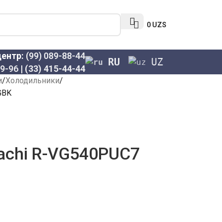
0
UZS
центр:
(99) 089-88-44
RU
UZ
69-96
|
(33) 415-44-44
и
Холодильники
GBK
achi R-VG540PUC7