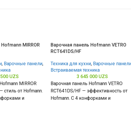
ь Hofmann MIRROR
Варочная панель Hofmann VETRO
RCT641DS/HF
и
,
Варочные панели
,
Техника для кухни
,
Варочные панел
хника
Встраиваемая техника
 500
UZS
3 645 000
UZS
 Hofmann MIRROR
Варочная панель Hofmann VETRO
 стиль от Hofmann.
RCT641DS/HF — эффективность от
нфорками и
Hofmann. С 4 конфорками и
з нержавеющей
стеклокерамической поверхностью
65
(габариты 50 х 580 х