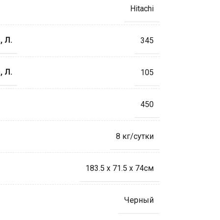
Hitachi
 Л.
345
 Л.
105
450
8 кг/сутки
183.5 х 71.5 х 74см
Черный