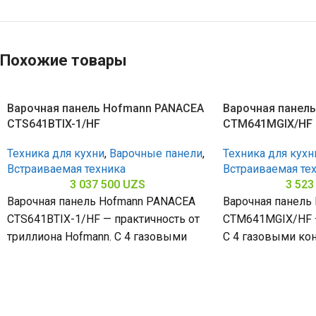
Похожие товары
Варочная панель Hofmann PANACEA
Варочная панел
CTS641BTIX-1/HF
CTM641MGIX/HF
Техника для кухни
,
Варочные панели
,
Техника для кухн
Встраиваемая техника
Встраиваемая те
3 037 500
UZS
3 523
Варочная панель Hofmann PANACEA
Варочная панель
CTS641BTIX-1/HF — практичность от
CTM641MGIX/HF —
триллиона Hofmann. С 4 газовыми
С 4 газовыми ко
конфорками и поверхностью из
поверхностью и
нержавеющей стали (габариты
стали (габариты 