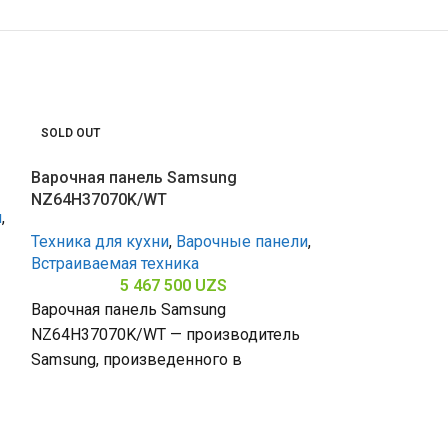
SOLD OUT
SOLD OUT
Варочная панель Samsung
NZ64H37070K/WT
и
,
Техника для кухни
,
Варочные панели
,
Встраиваемая техника
5 467 500
UZS
Варочная панель Samsung
NZ64H37070K/WT — производитель
Варочная пан
Samsung, произведенного в
NZ63F3NM1AB
Малайзии. С 4 конфорками и
керамической поверхностью
Техника для к
Встраиваемая 
(габариты 590 х 520