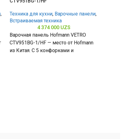
CTV951BG-1/HF
и
,
Техника для кухни
,
Варочные панели
,
Встраиваемая техника
4 374 000
UZS
Варочная панель Hofmann VETRO
т
CTV951BG-1/HF — место от Hofmann
из Китая. С 5 конфорками и
закалённым стеклом (габариты 80 х
Варочная пан
CTV751BG-1/H
Техника для к
Встраиваемая 
4 
Варочная пане
CTV751BG-1/H
Hofmann, прои
5 конфорками 
закалённого с