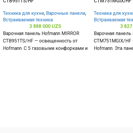
CTB951TS/HF
CTM751MGIX/HF
Техника для кухни
,
Варочные панели
,
Техника для кухн
Встраиваемая техника
Встраиваемая те
3 888 000
UZS
3 827
Варочная панель Hofmann MIRROR
Варочная панель
CTB951TS/HF — освещенность от
CTM751MGIX/HF 
Hofmann. С 5 газовыми конфорками и
Hofmann. Эта пан
поверхностью из закалённого стекла
конфорками и н
(габариты 80
(габариты 80