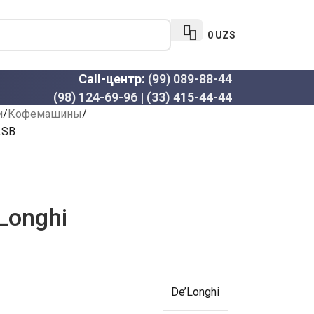
0
UZS
Call-центр:
(99) 089-88-44
(98) 124-69-96
|
(33) 415-44-44
и
Кофемашины
.SB
Longhi
De’Longhi