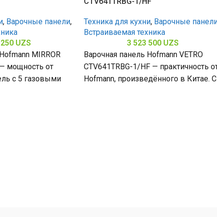
CTV641TRBG-1/HF
и
,
Варочные панели
,
Техника для кухни
,
Варочные панел
хника
Встраиваемая техника
 250
UZS
3 523 500
UZS
 Hofmann MIRROR
Варочная панель Hofmann VETRO
— мощность от
CTV641TRBG-1/HF — практичность о
ель с 5 газовыми
Hofmann, произведённого в Китае. С
ержавеющей сталью
4 конфорками и поверхностью из
закалённого стекла