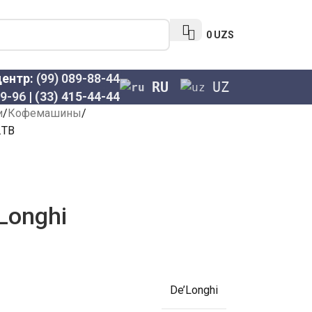
0
UZS
центр:
(99) 089-88-44
RU
UZ
69-96
|
(33) 415-44-44
и
Кофемашины
.TB
Longhi
De’Longhi