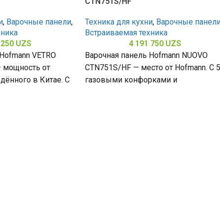
CTN751S/HF
и
,
Варочные панели
,
Техника для кухни
,
Варочные панел
хника
Встраиваемая техника
 250
UZS
4 191 750
UZS
 Hofmann VETRO
Варочная панель Hofmann NUOVO
 мощность от
CTN751S/HF — место от Hofmann. С 
дённого в Китае. С
газовыми конфорками и
поверхностью из
поверхностью из закалённого стекл
ла
(габариты 80