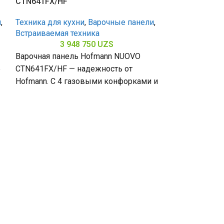
CTN641FX/HF
CTN641S/HF
и
,
Техника для кухни
,
Варочные панели
,
Техника для к
Встраиваемая техника
Встраиваемая 
3 948 750
UZS
3 
Варочная панель Hofmann NUOVO
Варочная пан
5
CTN641FX/HF — надежность от
CTN641S/HF — 
Hofmann. С 4 газовыми конфорками и
Hofmann. С 4 
а
поверхностью из металла Anti-Touch
поверхностью 
(габариты 80
(габариты 56