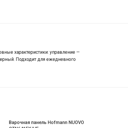
овные характеристики: управление —
 черный. Подходит для ежедневного
Варочная панель Hofmann NUOVO
Варочная пан