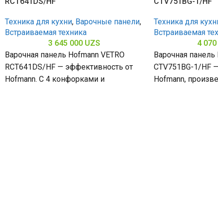
RCT641DS/HF
CTV751BG-1/HF
Техника для кухни
,
Варочные панели
,
Техника для кухн
Встраиваемая техника
Встраиваемая те
3 645 000
UZS
4 070
Варочная панель Hofmann VETRO
Варочная панель
RCT641DS/HF — эффективность от
CTV751BG-1/HF —
Hofmann. С 4 конфорками и
Hofmann, произве
стеклокерамической поверхностью
5 конфорками и 
(габариты 50 х 580 х
закалённого стек