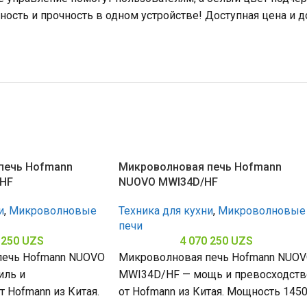
тность и прочность в одном устройстве! Доступная цена и д
печь Hofmann
Микроволновая печь Hofmann
HF
NUOVO MWI34D/HF
и
,
Микроволновые
Техника для кухни
,
Микроволновые
печи
 250
UZS
4 070 250
UZS
печь Hofmann NUOVO
Микроволновая печь Hofmann NUO
иль и
MWI34D/HF — мощь и превосходств
 Hofmann из Китая.
от Hofmann из Китая. Мощность 145