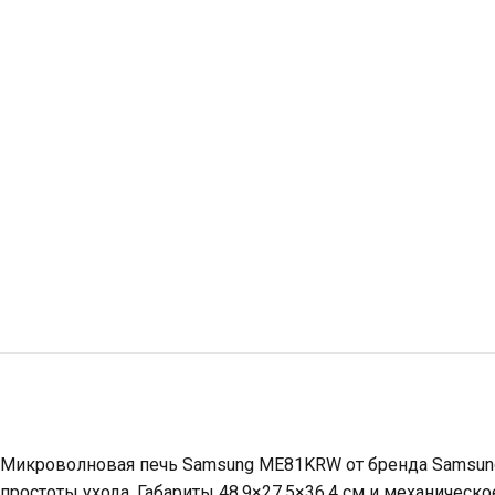
Микроволновая печь Samsung ME81KRW от бренда Samsung
простоты ухода. Габариты 48,9×27,5×36,4 см и механическ