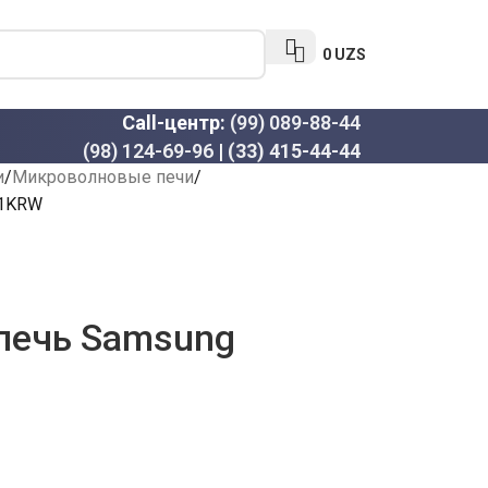
0
UZS
Call-центр:
(99) 089-88-44
(98) 124-69-96
|
(33) 415-44-44
и
Микроволновые печи
81KRW
печь Samsung