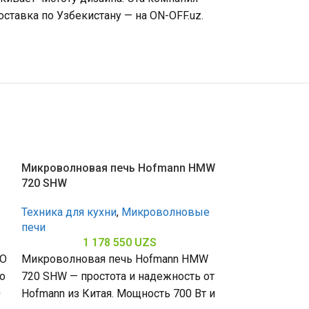
оставка по Узбекистану — на ON-OFF.uz.
Микроволновая печь Hofmann HMW
Микроволновая
720 SHW
MH8265DIS
Техника для кухни
,
Микроволновые
Техника для к
печи
печи
1 178 550
UZS
2 
VO
Микроволновая печь Hofmann HMW
Микроволновая
о
720 SHW — простота и надежность от
MH8265DIS — 
0
Hofmann из Китая. Мощность 700 Вт и
от LG из Китая