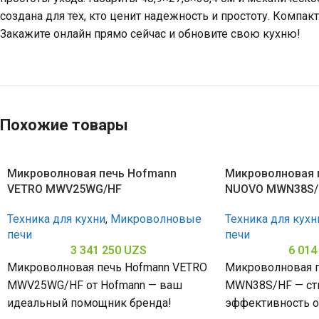
создана для тех, кто ценит надежность и простоту. Компак
Закажите онлайн прямо сейчас и обновите свою кухню!
Похожие товары
Микроволновая печь Hofmann
Микроволновая 
VETRO MWV25WG/HF
NUOVO MWN38S/
Техника для кухни
,
Микроволновые
Техника для кухн
печи
печи
3 341 250
UZS
6 014
Микроволновая печь Hofmann VETRO
Микроволновая 
MWV25WG/HF от Hofmann — ваш
MWN38S/HF — ст
идеальный помощник бренда!
эффективность от