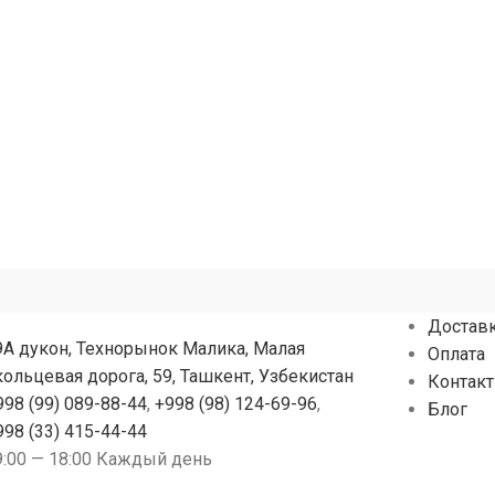
Вт и нержавеющая
Вт, нержавеющая сталь, гарантия
ы
надежности
Достав
9А дукон, Технорынок Малика, Малая
Оплата
кольцевая дорога, 59, Ташкент, Узбекистан
Контак
998 (99) 089-88-44
,
+998 (98) 124-69-96
,
Блог
998 (33) 415-44-44
9:00 — 18:00 Каждый день