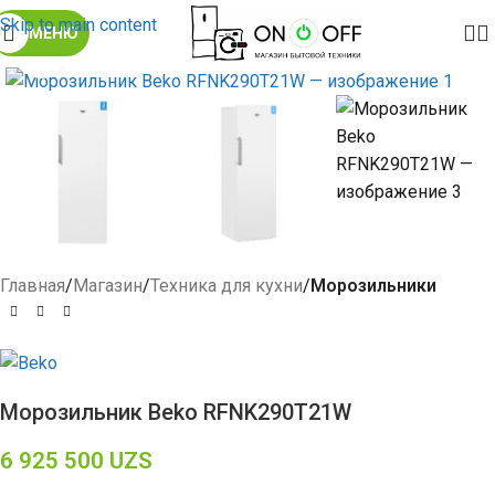
Skip to main content
МЕНЮ
Click to enlarge
Главная
Магазин
Техника для кухни
Морозильники
Морозильник Beko RFNK290T21W
6 925 500
UZS