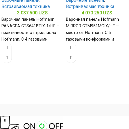
Варочные панели
,
Варочные панели
,
Встраиваемая техника
Встраиваемая техника
3 037 500
UZS
4 070 250
UZS
Варочная панель Hofmann
Варочная панель Hofmann
PANACEA CTS641BTIX-1/HF —
MIRROR CTM951MGIX/HF —
практичность от триллиона
место от Hofmann. С 5
Hofmann. С 4 газовыми
газовыми конфорками и
конфорками и поверхностью
поверхностью из
из нержавеющей стали
нержавеющей стали
(габариты
(габариты 80