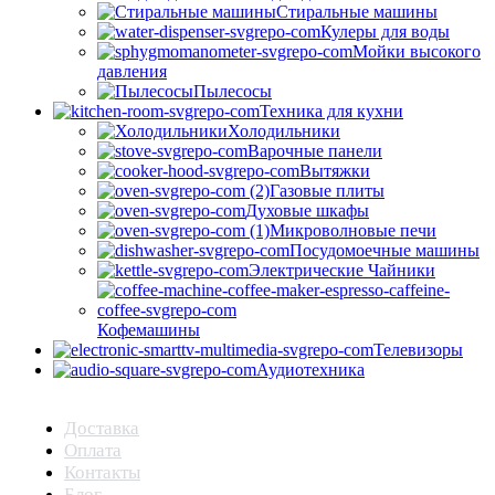
Стиральные машины
Кулеры для воды
Мойки высокого
давления
Пылесосы
Техника для кухни
Холодильники
Варочные панели
Вытяжки
Газовые плиты
Духовые шкафы
Микроволновые печи
Посудомоечные машины
Электрические Чайники
Кофемашины
Телевизоры
Аудиотехника
Доставка
Оплата
Контакты
Блог