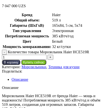
7 047 000
UZS
Бренд
Haier
Общий объем:
519 л
Габариты (ШхГхВ)
165х84
,
5 см
,
5х74
Тип управления
Электронная
Потребляемая мощность
385 кВтч/год
Цвет
Белый
Мощность замораживания:
32 кг/сутки
Количество товара Морозильник Haier HCE519R
В корзину
Купить сейчас
Категории:
Морозильники
,
Техника для кухни
Поделиться:
Описание
Описание
Морозильник Haier HCE519R от бренда Haier — мощь и
надежность! Потребляемая мощность 385 кВтч/год и объём
519 литров, созданная для огромных запасов. Габариты