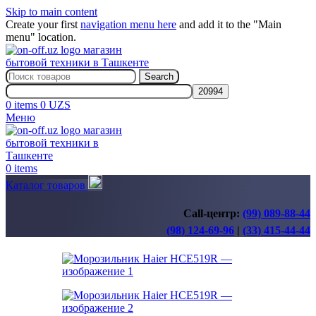
Skip to main content
Create your first
navigation menu here
and add it to the "Main
menu" location.
Search
0
items
0
UZS
Меню
0
items
Каталог товаров
Call-центр:
(99) 089-88-44
(98) 124-69-96
|
(33) 415-44-44