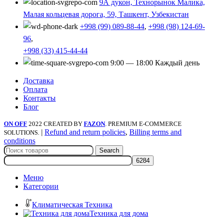
9А дукон, Технорынок Малика,
Малая кольцевая дорога, 59, Ташкент, Узбекистан
+998 (99) 089-88-44
,
+998 (98) 124-69-
96
,
+998 (33) 415-44-44
9:00 — 18:00 Каждый день
Доставка
Оплата
Контакты
Блог
ON OFF
2022 CREATED BY
FAZON
. PREMIUM E-COMMERCE
|
Refund and return policies
,
Billing terms and
SOLUTIONS.
conditions
Search
Меню
Категории
Климатическая Техника
Техника для дома