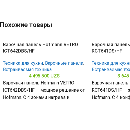
Похожие товары
Варочная панель Hofmann VETRO
Варочная панел
ICT642DBS/HF
RCT641DS/HF
Техника для кухни
,
Варочные панели
,
Техника для кухн
Встраиваемая техника
Встраиваемая те
4 495 500
UZS
3 645
Варочная панель Hofmann VETRO
Варочная панель
ICT642DBS/HF — мощное решение от
RCT641DS/HF — э
Hofmann. С 4 зонами нагрева и
Hofmann. С 4 кон
стеклокерамической поверхностью
стеклокерамичес
(габариты 60 х
(габариты 50 х 58