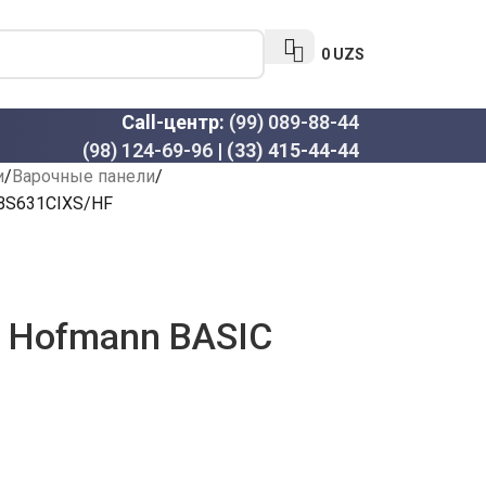
0
UZS
Call-центр:
(99) 089-88-44
(98) 124-69-96
|
(33) 415-44-44
и
Варочные панели
TBS631CIXS/HF
 Hofmann BASIC