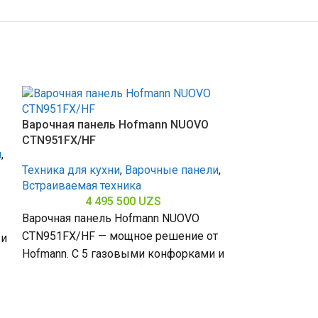
Варочная панель Hofmann NUOVO
CTN951FX/HF
и
,
Техника для кухни
,
Варочные панели
,
Встраиваемая техника
4 495 500
UZS
Варочная панель Hofmann NUOVO
CTN951FX/HF — мощное решение от
 и
Hofmann. С 5 газовыми конфорками и
а
Варочная пан
закалённым стеклом (габариты 80 х
CTN641S/HF
Техника для к