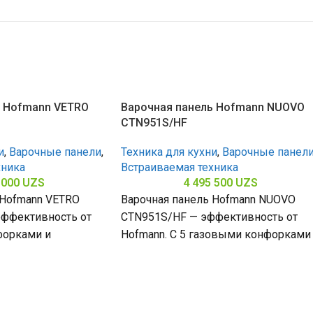
ь Hofmann VETRO
Варочная панель Hofmann NUOVO
CTN951S/HF
и
,
Варочные панели
,
Техника для кухни
,
Варочные панел
хника
Встраиваемая техника
 000
UZS
4 495 500
UZS
 Hofmann VETRO
Варочная панель Hofmann NUOVO
ффективность от
CTN951S/HF — эффективность от
форками и
Hofmann. С 5 газовыми конфорками
кой поверхностью
поверхностью из закалённого стекл
0 х
(габариты 80