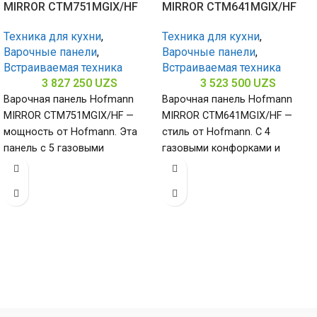
MIRROR CTM751MGIX/HF
MIRROR CTM641MGIX/HF
Техника для кухни
,
Техника для кухни
,
Варочные панели
,
Варочные панели
,
Встраиваемая техника
Встраиваемая техника
3 827 250
UZS
3 523 500
UZS
Варочная панель Hofmann
Варочная панель Hofmann
MIRROR CTM751MGIX/HF —
MIRROR CTM641MGIX/HF —
мощность от Hofmann. Эта
стиль от Hofmann. С 4
панель с 5 газовыми
газовыми конфорками и
конфорками и нержавеющей
поверхностью из
сталью (габариты 80
нержавеющей стали
(габариты 65