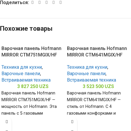
Поделиться:
Похожие товары
Варочная панель Hofmann
Варочная панель Hofmann
MIRROR CTM751MGIX/HF
MIRROR CTM641MGIX/HF
Техника для кухни
,
Техника для кухни
,
Варочные панели
,
Варочные панели
,
Встраиваемая техника
Встраиваемая техника
3 827 250
UZS
3 523 500
UZS
Варочная панель Hofmann
Варочная панель Hofmann
MIRROR CTM751MGIX/HF —
MIRROR CTM641MGIX/HF —
мощность от Hofmann. Эта
стиль от Hofmann. С 4
панель с 5 газовыми
газовыми конфорками и
конфорками и нержавеющей
поверхностью из
сталью (габариты 80
нержавеющей стали