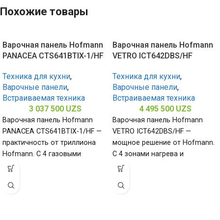
Похожие товары
Варочная панель Hofmann
Варочная панель Hofmann
PANACEA CTS641BTIX-1/HF
VETRO ICT642DBS/HF
Техника для кухни
,
Техника для кухни
,
Варочные панели
,
Варочные панели
,
Встраиваемая техника
Встраиваемая техника
3 037 500
UZS
4 495 500
UZS
Варочная панель Hofmann
Варочная панель Hofmann
PANACEA CTS641BTIX-1/HF —
VETRO ICT642DBS/HF —
практичность от триллиона
мощное решение от Hofmann.
Hofmann. С 4 газовыми
С 4 зонами нагрева и
конфорками и поверхностью
стеклокерамической
из нержавеющей стали
поверхностью (габариты 60 х
(габариты