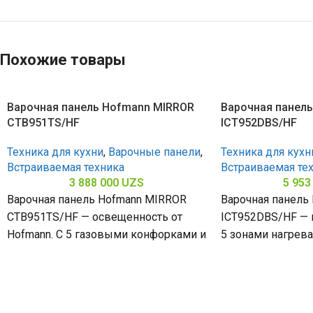
Похожие товары
Варочная панель Hofmann MIRROR
Варочная панел
CTB951TS/HF
ICT952DBS/HF
Техника для кухни
,
Варочные панели
,
Техника для кухн
Встраиваемая техника
Встраиваемая те
3 888 000
UZS
5 953
Варочная панель Hofmann MIRROR
Варочная панель
CTB951TS/HF — освещенность от
ICT952DBS/HF — м
Hofmann. С 5 газовыми конфорками и
5 зонами нагрева
поверхностью из закалённого стекла
стеклокерамичес
(габариты 80
(габариты 60 х 90