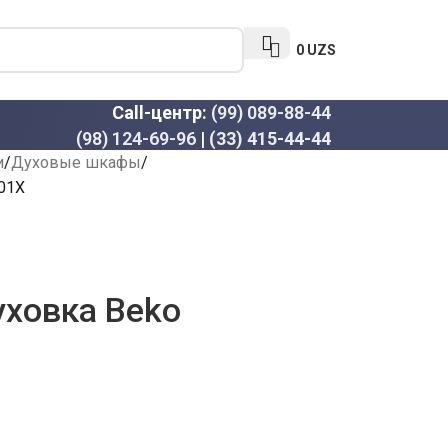
0
UZS
Call-центр:
(99) 089-88-44
(98) 124-69-96
|
(33) 415-44-44
и
Духовые шкафы
01X
уховка Beko