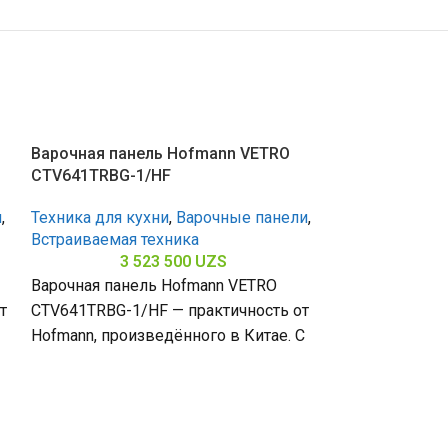
Варочная панель Hofmann VETRO
CTV641TRBG-1/HF
и
,
Техника для кухни
,
Варочные панели
,
Встраиваемая техника
3 523 500
UZS
Варочная панель Hofmann VETRO
т
CTV641TRBG-1/HF — практичность от
Hofmann, произведённого в Китае. С
4 конфорками и поверхностью из
Варочная пан
закалённого стекла
CTN751S/HF
Техника для к