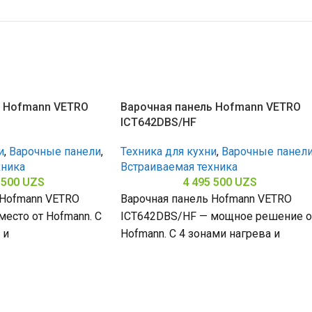
ь Hofmann VETRO
Варочная панель Hofmann VETRO
ICT642DBS/HF
и
,
Варочные панели
,
Техника для кухни
,
Варочные панел
хника
Встраиваемая техника
 500
UZS
4 495 500
UZS
 Hofmann VETRO
Варочная панель Hofmann VETRO
есто от Hofmann. С
ICT642DBS/HF — мощное решение о
 и
Hofmann. С 4 зонами нагрева и
кой поверхностью
стеклокерамической поверхностью
0
(габариты 60 х