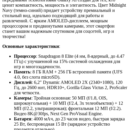
ценит компактность, мощность и элегантность. Цвет Midnight
Navy (темно-синий) придает устройству премиальный и
стильный вид, идеально подходящий для работы и
развлечений. С ярким AMOLED-дисплеем, мощным
процессором и продвинутыми камерами, этот смартфон
станет вашим надежным спутником для соцсетей, игр и
творчества!
Основные характеристики
:
Процессор
: Snapdragon 8 Elite (4 нм, 8-ядерный, до 4.47
ГГц) с улучшенной на 15% системой охлаждения для
игр и многозадачности.
Память
: 8 ГБ RAM + 256 ГБ встроенной памяти (UFS
4.0, без слота microSD).
Дисплей
: 6,2″ Dynamic AMOLED 2X (2340×1080), 120
Гц, до 2600 нит, HDR10+, Gorilla Glass Victus 2, ProScaler
для четкости.
Камеры
: Тройная основная: 50 МП (f/1.8, OIS,
широкоугольная) + 10 МП (f/2.4, 3x телеобъектив) + 12
МП (f/2.2, ультраширокая); фронтальная 12 МП (f/2.2).
Видео 8K@30fps, Next Gen ProVisual Engine.
Батарея
: 4000 мАч, до 23 часов видео, быстрая зарядка
25 Вт, беспроводная 15 Вт (зарядное устройство
продается отдельно).