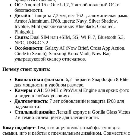
ОС
: Android 15 с One UI 7, 7 лет обновлений ОС и
безопасности.
Дизайн
: Толщина 7,2 мм, вес 162 г, алюминиевая рамка
Armor Aluminum, IP68, цвета: Navy, Silver Shadow,
Icyblue, Mint (эксклюзивные: Blueblack, Coralred,
Pinkgold).
Связь
: Dual SIM или eSIM, 5G, Wi-Fi 7, Bluetooth 5.3,
NFC, USB-C 3.2.
Особенности
: Galaxy AI (Now Brief, Cross App Action,
Circle to Search), Samsung Knox Vault, Now Bar,
ультразвуковой сканер отпечатков.
Почему стоит купить
:
Компактный флагман
: 6,2″ экран и Snapdragon 8 Elite
для мощности в удобном размере.
Камеры с AI
: 50 МП с ProVisual Engine для ярких фото
и видео в любых условиях.
Долговечность
: 7 лет обновлений и защита IP68 для
надежности.
Стильный дизайн
: Легкий корпус и Gorilla Glass Victus
2 в темно-синем цвете для элегантности.
Кому подойдет
: Тем, кто ищет компактный флагман для
съемки, игр и работы с премиальным дизайном. Совместим с