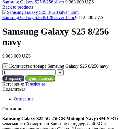
Samsung Galaxy S25 8/256 silver
9 963 000
UZS
Back to products
Samsung Galaxy S25 8/128 silver 1sim
9 112 500
UZS
Samsung Galaxy S25 8/256
navy
9 963 000
UZS
Количество товара Samsung Galaxy S25 8/256 navy
В корзину
Купить сейчас
Категория:
Телефоны
Поделиться:
Описание
Описание
Samsung Galaxy S25 5G 256GB Midnight Navy (SM-S931)
|
Флагманский смартфон Samsung с поддержкой 5G и
передовыми технологиями Galaxy AI создан для тех, кто