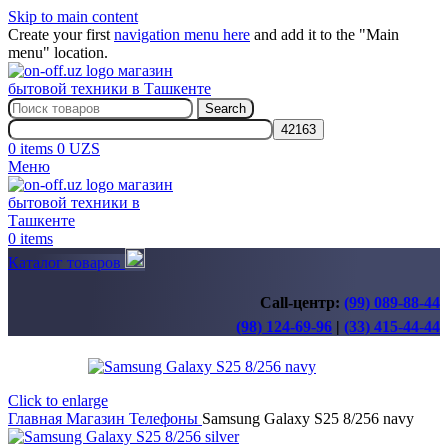
Skip to main content
Create your first
navigation menu here
and add it to the "Main
menu" location.
Search
0
items
0
UZS
Меню
0
items
Каталог товаров
Call-центр:
(99) 089-88-44
(98) 124-69-96
|
(33) 415-44-44
Click to enlarge
Главная
Магазин
Телефоны
Samsung Galaxy S25 8/256 navy