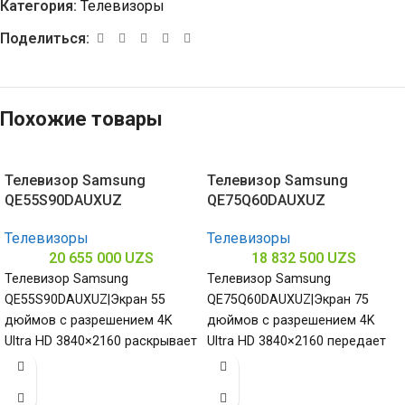
Категория:
Телевизоры
Поделиться:
Похожие товары
Телевизор Samsung
Телевизор Samsung
QE55S90DAUXUZ
QE75Q60DAUXUZ
Телевизоры
Телевизоры
20 655 000
UZS
18 832 500
UZS
Телевизор Samsung
Телевизор Samsung
QE55S90DAUXUZ|Экран 55
QE75Q60DAUXUZ|Экран 75
дюймов с разрешением 4K
дюймов с разрешением 4K
Ultra HD 3840×2160 раскрывает
Ultra HD 3840×2160 передает
каждую деталь с
каждую сцену с невероятной
потрясающей четкостью
четкостью подчеркивая
подчеркивая четкость и
масштаб и