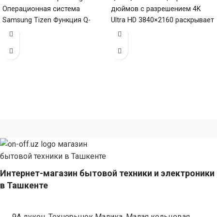
Операционная система
дюймов с разрешением 4K
Samsung Tizen Функция Q-
Ultra HD 3840×2160 раскрывает
Symphony
богатство красок и деталей
подчеркивая яркость и
простор
Интернет-магазин бытовой техники и электроники
в Ташкенте
9А дукон, Технорынок Малика, Малая кольцевая