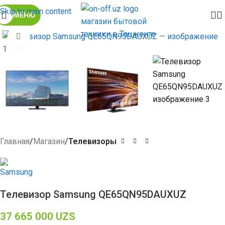
Skip to main content
МЕНЮ
Click to enlarge
Главная
Магазин
Телевизоры
Телевизор Samsung QE65QN95DAUXUZ
37 665 000
UZS