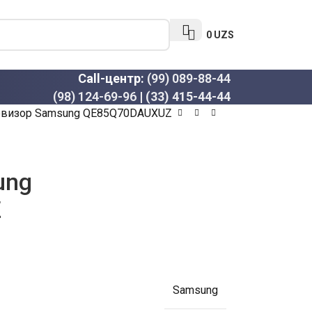
0
UZS
Call-центр:
(99) 089-88-44
(98) 124-69-96
|
(33) 415-44-44
евизор Samsung QE85Q70DAUXUZ
ung
Z
Samsung