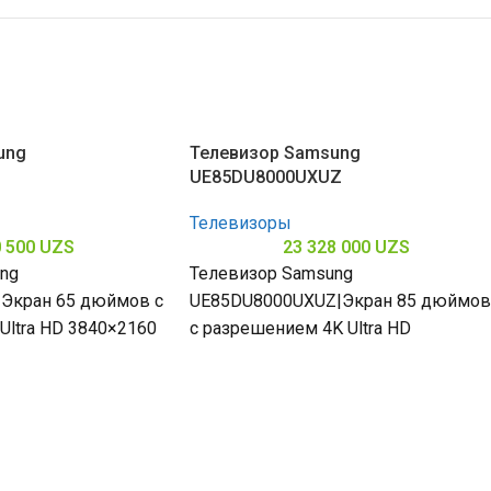
ung
Телевизор Samsung
UE85DU8000UXUZ
Телевизоры
0 500
UZS
23 328 000
UZS
ng
Телевизор Samsung
Экран 65 дюймов с
UE85DU8000UXUZ|Экран 85 дюймов
Ultra HD 3840×2160
с разрешением 4K Ultra HD
ярких красок и
3840×2160 погружает в мир ярких
ивая простор
красок и деталей подчеркивая
величие