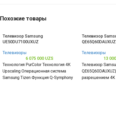
Похожие товары
Телевизор Samsung
Телевизор Sams
UE50DU7100UXUZ
QE65Q60DAUXUZ
Телевизоры
Телевизоры
6 075 000
UZS
13 00
Технология PurColor Технология 4К
Телевизор Samsu
Upscaling Операционная система
QE65Q60DAUXUZ|
Samsung Tizen Функция Q-Symphony
разрешением 4K 
погружает в мир 
деталей подчерк