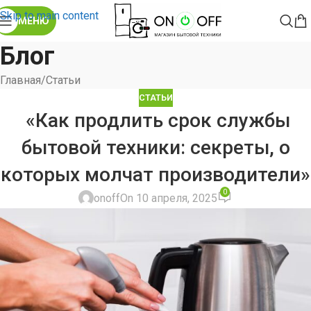
Skip to main content
МЕНЮ
Блог
Главная
Статьи
СТАТЬИ
«Как продлить срок службы
бытовой техники: секреты, о
которых молчат производители»
0
onoff
On 10 апреля, 2025