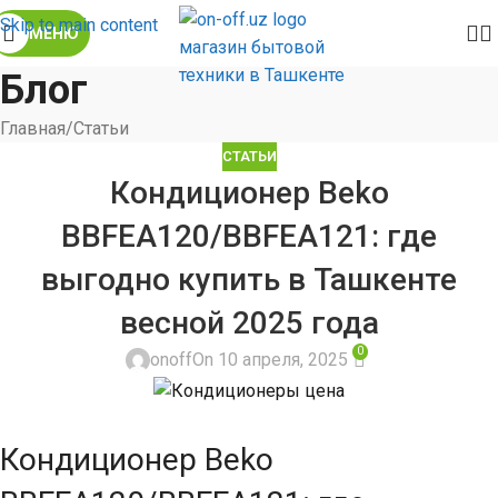
Skip to main content
МЕНЮ
Блог
Главная
Статьи
СТАТЬИ
Кондиционер Beko
BBFEA120/BBFEA121: где
выгодно купить в Ташкенте
весной 2025 года
0
onoff
On 10 апреля, 2025
Кондиционер Beko