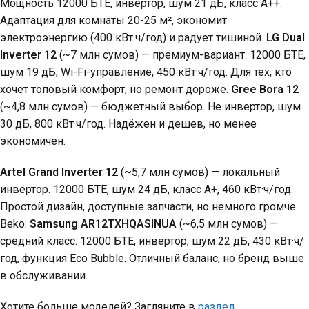
Мощность 12000 БТЕ, инвертор, шум 21 дБ, класс А++.
Адаптация для комнаты 20-25 м², экономит
электроэнергию (400 кВт·ч/год) и радует тишиной.
LG Dual
Inverter 12
(~7 млн ​​сумов) — премиум-вариант. 12000 БТЕ,
шум 19 дБ, Wi-Fi-управление, 450 кВт·ч/год. Для тех, кто
хочет топовый комфорт, но ремонт дороже.
Gree Bora 12
(~4,8 млн сумов) — бюджетный выбор. Не инвертор, шум
30 дБ, 800 кВт·ч/год. Надёжен и дешев, но менее
экономичен.
Artel Grand Inverter 12
(~5,7 млн ​​сумов) — локальный
инвертор. 12000 БТЕ, шум 24 дБ, класс А+, 460 кВт·ч/год.
Простой дизайн, доступные запчасти, но немного громче
Beko.
Samsung AR12TXHQASINUA
(~6,5 млн сумов) —
средний класс. 12000 БТЕ, инвертор, шум 22 дБ, 430 кВт·ч/
год, функция Eco Bubble. Отличный баланс, но бренд выше
в обслуживании.
Хотите больше моделей? Загляните в
раздел