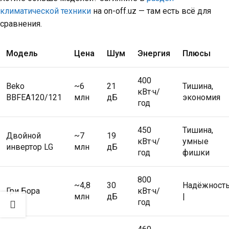
климатической техники
на on-off.uz — там есть всё для
сравнения.
Модель
Цена
Шум
Энергия
Плюсы
400
Beko
~6
21
Тишина,
кВт·ч/
BBFEA120/121
млн
дБ
экономия
год
450
Тишина,
Двойной
~7
19
кВт·ч/
умные
инвертор LG
млн
дБ
год
фишки
800
~4,8
30
Надёжность
Гри Бора
кВт·ч/
млн
дБ
|
год