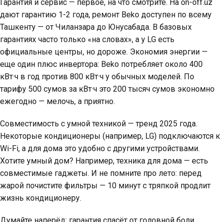
Гарантия и сервис — первое, на что смотрите. На on-off.uz
дают гарантию 1-2 года, ремонт Beko доступен по всему
Ташкенту — от Чиланзара до Юнусабада. В базовых
гарантиях часто только «на словах», а у LG есть
официальные центры, но дороже. Экономия энергии —
еще один плюс инвертора: Beko потребляет около 400
кВт·ч в год против 800 кВт·ч у обычных моделей. По
тарифу 500 сумов за кВт·ч это 200 тысяч сумов экономно
ежегодно — мелочь, а приятно.
Совместимость с умной техникой — тренд 2025 года.
Некоторые кондиционеры (например, LG) подключаются к
Wi-Fi, а для дома это удобно с другими устройствами.
Хотите умный дом? Например, техника для дома — есть
совместимые гаджеты. И не помните про лето: перед
жарой почистите фильтры — 10 минут с тряпкой продлит
жизнь кондиционеру.
Думайте наперёд: гарантия спасёт от головной боли,