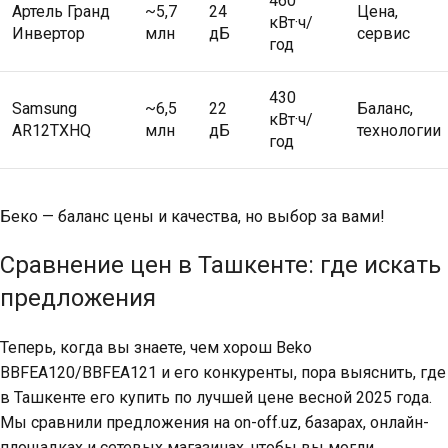
460
Артель Гранд
~5,7
24
Цена,
кВт·ч/
Инвертор
млн
дБ
сервис
год
430
Samsung
~6,5
22
Баланс,
кВт·ч/
AR12TXHQ
млн
дБ
технологии
год
Беко — баланс цены и качества, но выбор за вами!
Сравнение цен в Ташкенте: где искать
предложения
Теперь, когда вы знаете, чем хорош Beko
BBFEA120/BBFEA121 и его конкуренты, пора выяснить, где
в Ташкенте его купить по лучшей цене весной 2025 года.
Мы сравнили предложения на on-off.uz, базарах, онлайн-
площадках и сетевых магазинах, чтобы вы могли