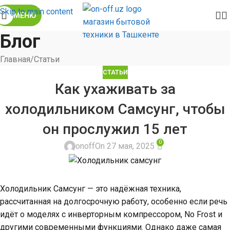
Skip to main content
МЕНЮ
Блог
Главная
Статьи
СТАТЬИ
Как ухаживать за
холодильником Самсунг, чтобы
он прослужил 15 лет
0
onoff
On 27 мая, 2025
Холодильник Самсунг — это надёжная техника,
рассчитанная на долгосрочную работу, особенно если речь
идёт о моделях с инверторным компрессором, No Frost и
другими современными функциями. Однако даже самая