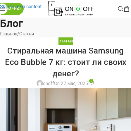
Skip to main content
МЕНЮ
Блог
Главная
Статьи
СТАТЬИ
Стиральная машина Samsung
Eco Bubble 7 кг: стоит ли своих
денег?
0
onoff
On 27 мая, 2025