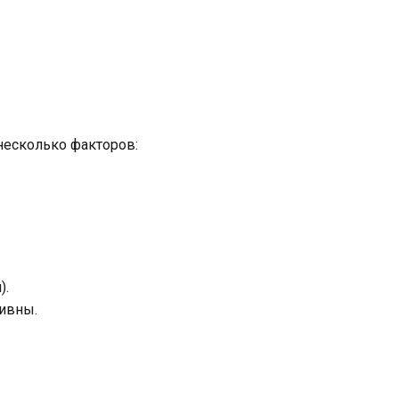
несколько факторов:
).
тивны.