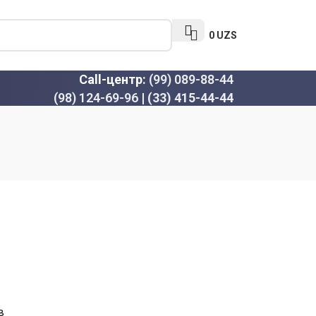
0
UZS
Call-центр:
(99) 089-88-44
(98) 124-69-96
|
(33) 415-44-44
в