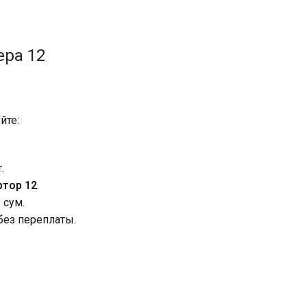
ера 12
йте:
.
ртор 12
.
 сум.
без переплаты.