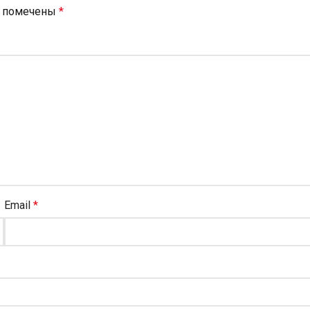
я помечены
*
Email
*