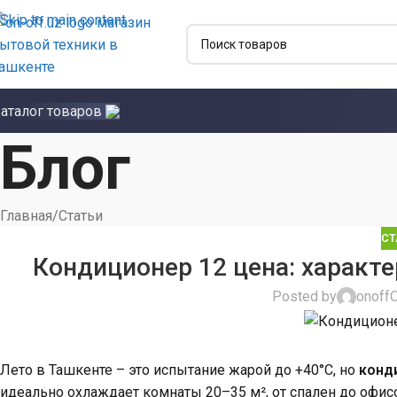
Skip to main content
аталог товаров
Блог
Главная
Статьи
СТ
Кондиционер 12 цена: характе
Posted by
onoff
Лето в Ташкенте – это испытание жарой до +40°C, но
конд
идеально охлаждает комнаты 20–35 м², от спален до офисо